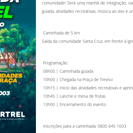
comunidade! Será uma manhã de integração, saú
guiada, atividades recreativas, música ao vivo e u
Caminhada de 5 km
Saída da comunidade Santa Cruz, em frente à igr
Programação:
08h00 | Caminhada guiada
10h00 | Chegada na Praça de Treviso
10h15 | Início das atividades recreativas e apre
10h45 | Lanche e mesa de frutas
13h00 | Encerramento do evento
Inscrições para a caminhada: 0800 645 1003