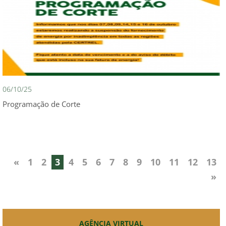
06/10/25
Programação de Corte
«
1
2
3
4
5
6
7
8
9
10
11
12
13
»
AGÊNCIA VIRTUAL